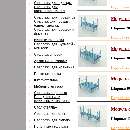
Cтеллажи для одежды
Cтеллажи для
Подробнее
постельного белья
Cтеллажи для продуктов
Модуль с
Cтеллаж для посуды,
банок, тарелок
Ширина: 9
Cтеллажи для овощей и
фруктов
Подробнее
Винные стеллажи
Cтеллажи для бутылей и
бутылок
Модуль с
Cтеллаж угловой
Ширина: 9
Архивные стеллажи
Cтеллажи для хранения
Подробнее
Полки стеллажи
Модуль с
Шкаф стеллаж
Мебель стеллажи
Ширина: 9
Cтеллажи офисные
Передвижные и
Подробнее
мобильные стеллажи
Cтол стеллаж
Модуль с
Cтеллаж для воды
Ширина: 1
Cтеллажи для склада
Полочные стеллажи
Подробнее