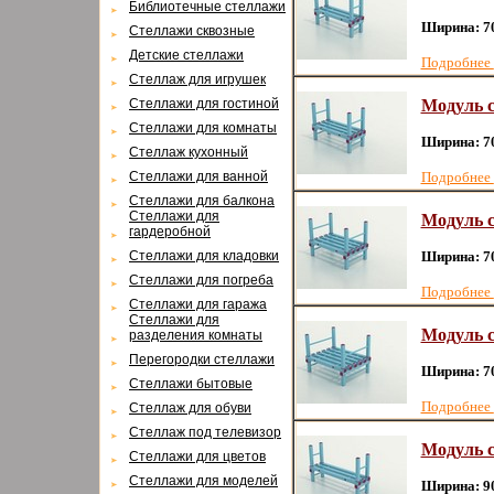
Библиотечные стеллажи
Ширина: 7
Стеллажи сквозные
Детские стеллажи
Подробнее
Стеллаж для игрушек
Стеллажи для гостиной
Модуль с
Стеллажи для комнаты
Ширина: 7
Cтеллаж кухонный
Cтеллажи для ванной
Подробнее
Стеллажи для балкона
Cтеллажи для
Модуль с
гардеробной
Cтеллажи для кладовки
Ширина: 7
Cтеллажи для погреба
Подробнее
Cтеллажи для гаража
Cтеллажи для
Модуль с
разделения комнаты
Перегородки стеллажи
Ширина: 7
Cтеллажи бытовые
Подробнее
Cтеллаж для обуви
Cтеллаж под телевизор
Модуль с
Стеллажи для цветов
Cтеллажи для моделей
Ширина: 9