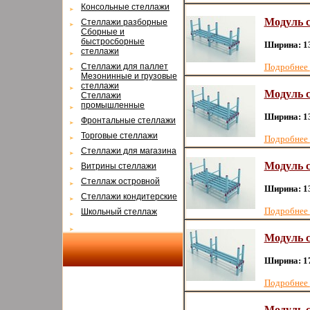
Консольные стеллажи
Модуль с
Cтеллажи разборные
Cборные и
быстросборные
Ширина: 1
стеллажи
Cтеллажи для паллет
Подробнее
Мезонинные и грузовые
стеллажи
Модуль с
Cтеллажи
промышленные
Ширина: 1
Фронтальные стеллажи
Торговые стеллажи
Подробнее
Cтеллажи для магазина
Модуль с
Витрины стеллажи
Cтеллаж островной
Ширина: 1
Cтеллажи кондитерские
Подробнее
Школьный стеллаж
Модуль с
Ширина: 1
Подробнее
Модуль с